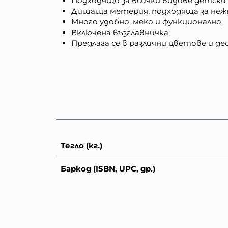
Подходящо за всички видове детски 
Дишаща метерия, подходяща за неж
Много удобно, меко и функционално;
Включена възглавничка;
Предлага се в различни цветове и де
Тегло (кг.)
Баркод (ISBN, UPC, др.)