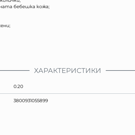
колички;
ната бебешка кожа;
сени;
ХАРАКТЕРИСТИКИ
0.20
3800931055899