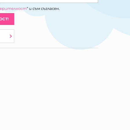
верителност
“ и съм съгласен.
ОСТ!