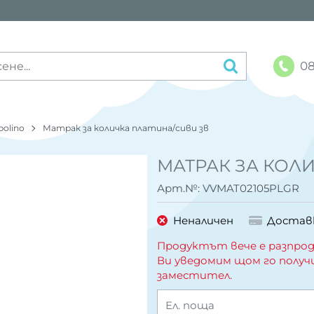
08
polino
Матрак за количка платина/сиви зв
МАТРАК ЗА КОЛ
Арт.№:
VVMAT02105PLGR
Неналичен
Достав
Продуктът вече е разпрод
Ви уведомим щом го получ
заместител.
Ел. поща