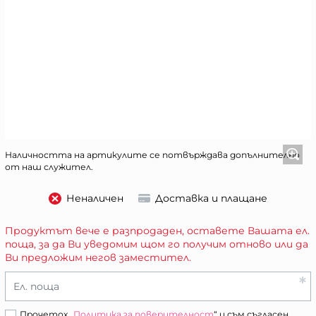
Наличността на артикулите се потвърждава допълнително
от наш служител.
Неналичен
Доставка и плащане
Продуктът вече е разпродаден, оставете Вашата ел.
поща, за да Ви уведомим щом го получим отново или да
Ви предложим негов заместител.
Ел. поща
Прочетох „
Политика за поверителност
“ и съм съгласен.