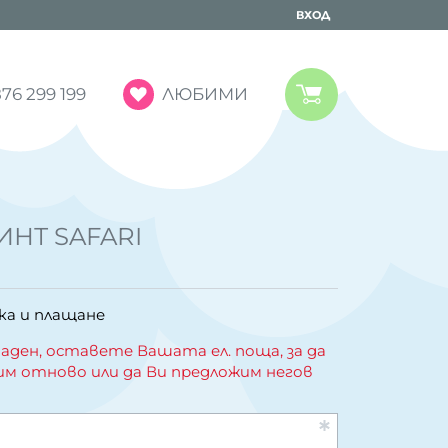
ВХОД
ЛЮБИМИ
76 299 199
ИНТ SAFARI
ка и плащане
аден, оставете Вашата ел. поща, за да
им отново или да Ви предложим негов