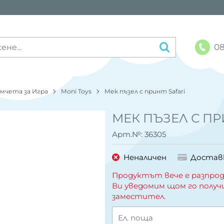
08
имчета за Игра
Moni Toys
Мек пъзел с принт Safari
МЕК ПЪЗЕЛ С ПР
Арт.№:
36305
Неналичен
Достав
Продуктът вече е разпрод
Ви уведомим щом го получ
заместител.
Ел. поща