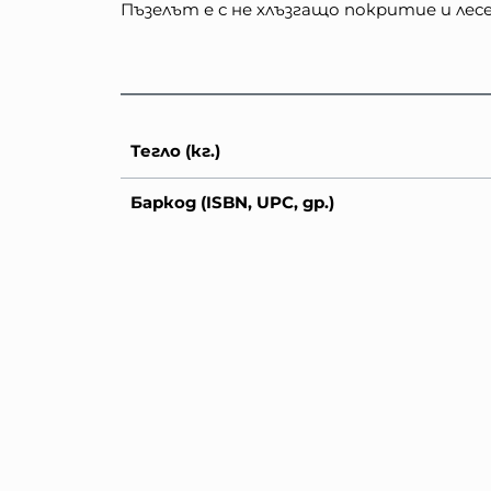
Пъзелът е с не хлъзгащо покритие и лес
Тегло (кг.)
Баркод (ISBN, UPC, др.)