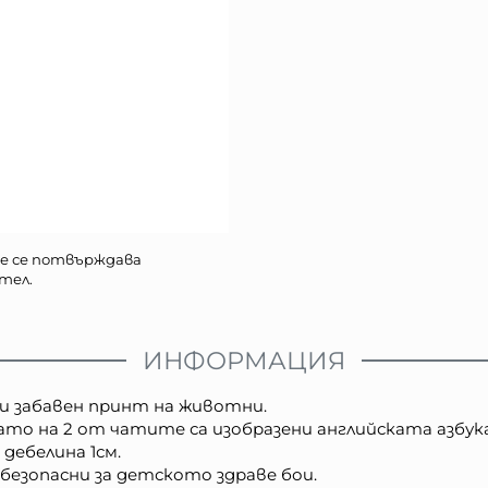
е се потвърждава
тел.
ИНФОРМАЦИЯ
 и забавен принт на животни.
ато на 2 от чатите са изобразени английската азбук
 дебелина 1см.
безопасни за детското здраве бои.