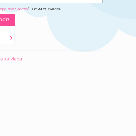
верителност
“ и съм съгласен.
ОСТ!
а за Игра