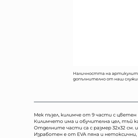
Наличността на артикулит
допълнително от наш служи
Мек пъзел, килимче от 9 части с цветен
Килимчето има и обучителна цел, тъй к
Отделните части са с размер 32x32 см. и
Изработен е от EVA пяна и нетоксични, 