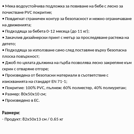
• Мека водоустойчива подложка за повиване на бебе с лесно за
почистване PVC покритие;
• Повдигнат страничен контур за безопасност и нежно ограничаване
на движенията;
• Подходяща за бебета 0-12 месеца (до 11 кг);
• Закачлив дизайнерски принт с метър за проследяване растежа на
детето;
• Подходяща за използване само след поставяне върху безопасна
плоска повърхност;
• Джоб по цялата дължина на гърба позволява лесно закрепяне към
скрин с отваряне отгоре;
• Произведена от безопасни материали в съответствие с
изискванията на стандарт EN 71-1;
• Покритие: 100% PVC, пълнеж: 60% полиестер, 40% полиуретан;
• Размер: 80x50х10 см;
• Произведено в ЕС.
Размери:
- Продукт: 82x50x13 см / 0.65 кг