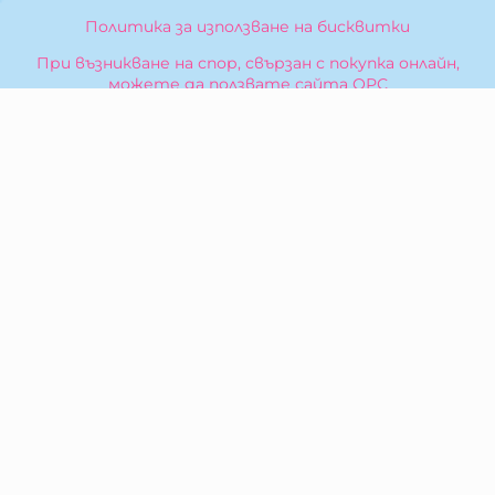
Политика за използване на бисквитки
При възникване на спор, свързан с покупка онлайн,
можете да ползвате сайта ОРС
Вашите права
Отказ от сделка
За Нас
Карта на сайта
Контакти
КОНТАКТИ
БИБЕРОН КК - ООД
гр. Казанлък 6100,
ул. Искра, 26
Тел:
0876 299 199
E-mail:
sales:at:biberonshop.bg