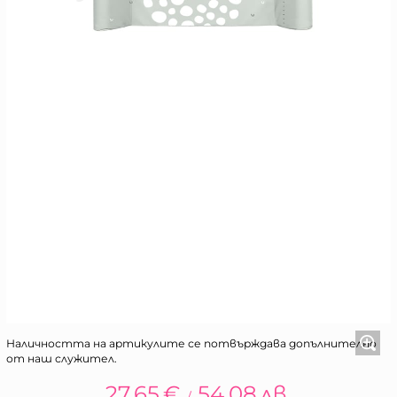
Наличността на артикулите се потвърждава допълнително
от наш служител.
27.65
€
54.08
лв.