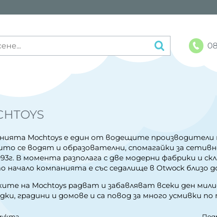
08
CHTOYS
нията Mochtoys е един от водещите производители н
ито се водят и образователни, спомагайки за сетивн
1993г. В момента разполага с две модерни фабрики и с
о начало компанията е със седалище в Otwock близо д
ките на Mochtoys радват и забавляват всеки ден мили
ки, градини и домове и са повод за много усмивки по
дукта
Под