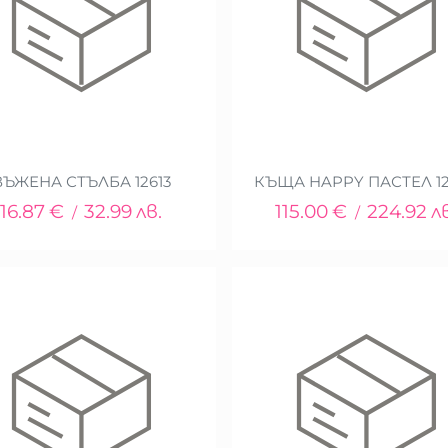
ВЪЖЕНА СТЪЛБА 12613
КЪЩА HAPPY ПАСТЕЛ 1
16.87
€
32.99
лв.
115.00
€
224.92
л
/
/