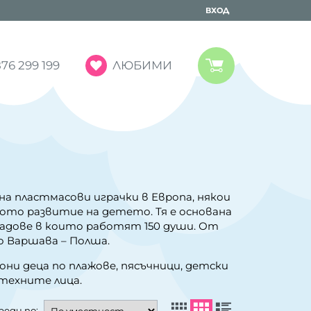
ВХОД
ЛЮБИМИ
76 299 199
а пластмасови играчки в Европа, някои
ото развитие на детето. Тя е основана
кладове в които работят 150 души. От
о Варшава – Полша.
они деца по плажове, пясъчници, детски
 техните лица.
реди по: