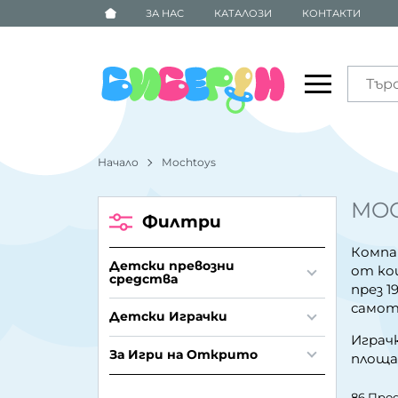
ЗА НАС
КАТАЛОЗИ
КОНТАКТИ
Начало
Mochtoys
MO
Филтри
Компа
Детски превозни
от ко
средства
през 
самот
Детски Играчки
Играч
За Игри на Открито
площад
86 Про