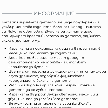
ИНФОРМАЦИЯ
Бутайки играчката детето ще бъде по-уверено да
усъвършенства ходенето, баланса и координацията
си. Ярките цветове и звуци на различните игри
стимулират креативността на детето, развиват
слуха и зрението му.
Играчката е подходяща за деца на възраст над 6
месеца, които могат да ходят сами;
Деца, които все още не могат да ходят
самостоятелно, не трябва да използват
играчката за бутане;
Цветна, интересна и функционална - тя стимулира
слуха, зрението, подобрява физическата
координация и баланс на детето;
Различни видове игри са комбинирани, така че
детето да не губи интерес;
Играчката възпроизвежда светлини, мелодии и
звуци, които да забавляват детето;
Възможност за отделяне на играчка „Кола” и
използване като отделна играчка;