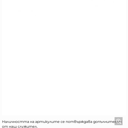
Наличността на артикулите се потвърждава допълнително
от наш служител.