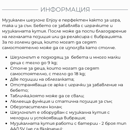
ИНФОРМАЦИЯ
Музикален шезлонг Enjoy e перфектен както за игра,
така и за сън. Бебето се забавлява с играчките и
музикалната кутия. После може да поспи благодарение
на легналата позиция или да релаксира с вибрацията.
За по големи деца, които могат да седят
самостоятелно може да се използва като столче.
Шезлонгът е подходящ за бебета и много малки
деца с тегло до 9 kg;
Столче за деца, които могат да седят
самостоятелно, с тегло до 18 kg;
Две позиции на облегалката;
Отстраняваща се арка с играчки за забавление на
бебето;
Табличка,която може да се свали;
Люлееща функция и статична позиция за сън;
Обезопасителен колан;
Шезлонгът е оборудван с музикална кутия с
мелодии и успокояваща вибрация;
Музикалната кутия работи с батерии - 2 броя тип
АА/1,5V (не са включени);