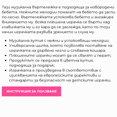
Тази музикална въртележка е подходяща за новородени
бебета. Нежните мелодии помагат на бебето да заспи
по-лесно. Въртележката успокоява бебето и ангажира
вниманието му. Всяка плюшена играчка се върти над
главичката му и го кара да се заглежда, като по този
начин играчката развива зрението и слуха му.
Музикална кутия с нежни и успокояващи мелодии;
Универсална щипка, която позволява поставяне на
играчката на дървено легло и сгъваема кошара;
Плюшените играчки могат да се свалят и перат;
Продуктът се предлага в цветна кутия,
подходяща за подарък;
Играчката е произведена в съответствие с
изискванията на европейските директиви и
стандарти за безопасност на детските играчки.
ИНСТРУКЦИЯ ЗА ПОЛЗВАНЕ