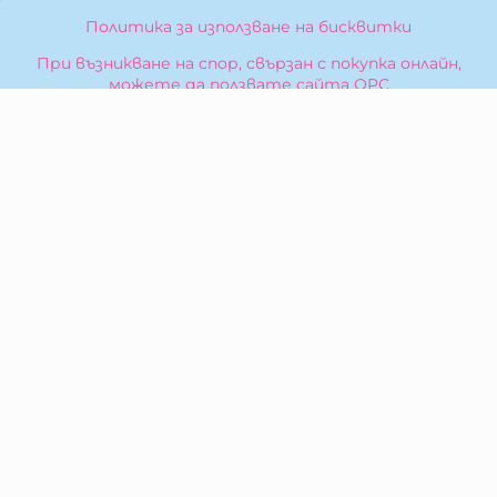
Политика за използване на бисквитки
При възникване на спор, свързан с покупка онлайн,
можете да ползвате сайта ОРС
Вашите права
Отказ от сделка
За Нас
Карта на сайта
Контакти
КОНТАКТИ
БИБЕРОН КК - ООД
гр. Казанлък 6100,
ул. Искра, 26
Тел:
0876 299 199
E-mail:
sales:at:biberonshop.bg