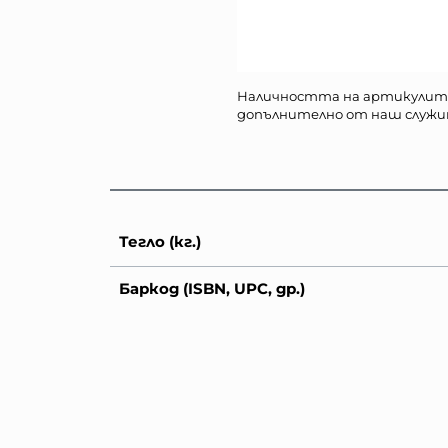
Наличността на артикулит
допълнително от наш служи
Тегло (кг.)
Баркод (ISBN, UPC, др.)