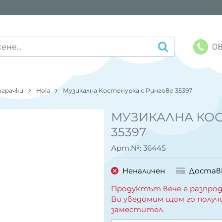
08
играчки
Hola
Музикална Костенурка с Рингове 35397
МУЗИКАЛНА КОС
35397
Арт.№:
36445
Неналичен
Достав
Продуктът вече е разпрод
Ви уведомим щом го получ
заместител.