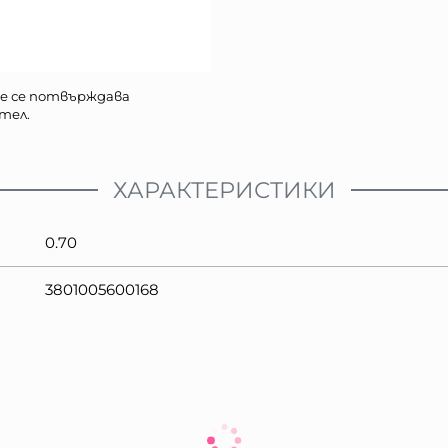
е се потвърждава
тел.
ХАРАКТЕРИСТИКИ
0.70
3801005600168