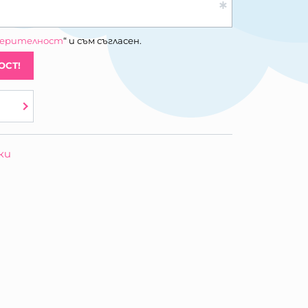
верителност
“ и съм съгласен.
ОСТ!
ки