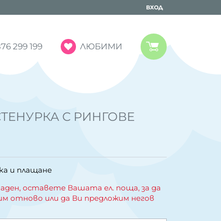
ВХОД
ЛЮБИМИ
76 299 199
ТЕНУРКА С РИНГОВЕ
ка и плащане
аден, оставете Вашата ел. поща, за да
им отново или да Ви предложим негов