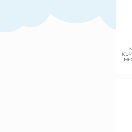
N
КЪР
МЕ