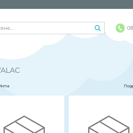
08
ALAC
укта
Под