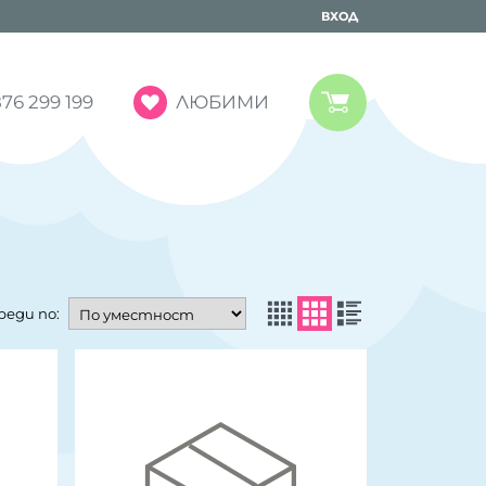
ВХОД
ЛЮБИМИ
76 299 199
реди по: