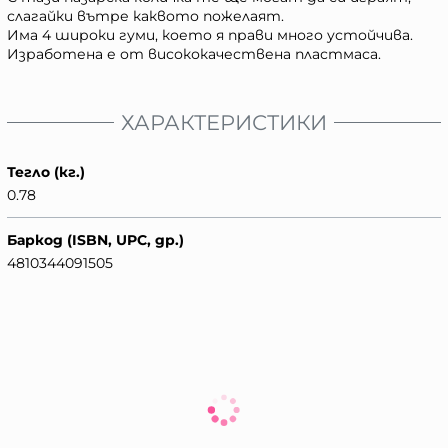
слагайки вътре каквото пожелаят.
Има 4 широки гуми, което я прави много устойчива.
Изработена е от висококачествена пластмаса.
ХАРАКТЕРИСТИКИ
Тегло (кг.)
0.78
Баркод (ISBN, UPC, др.)
4810344091505