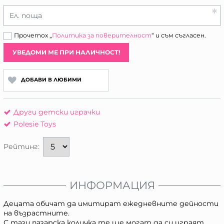
Ел. поща
Прочетох „
Политика за поверителност
“ и съм съгласен.
УВЕДОМИ МЕ ПРИ НАЛИЧНОСТ!
ДОБАВИ В ЛЮБИМИ
Други детски играчки
Polesie Toys
Рейтинг:
ИНФОРМАЦИЯ
Децата обичат да имитират ежедневните дейности
на възрастните.
С тази пазарска количка те ще могат да си играят,