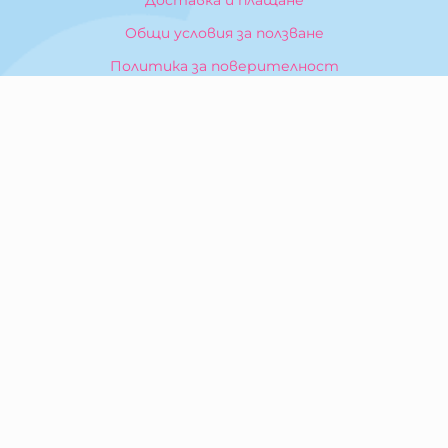
Общи условия за ползване
Политика за поверителност
Политика за използване на бисквитки
При възникване на спор, свързан с покупка онлайн,
можете да ползвате сайта ОРС
Вашите права
Отказ от сделка
За Нас
Карта на сайта
Контакти
КОНТАКТИ
БИБЕРОН КК - ООД
гр. Казанлък 6100,
ул. Искра, 26