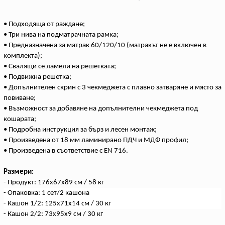
• Подходяща от раждане;
• Три нива на подматрачната рамка;
• Предназначена за матрак 60/120/10 (матракът не е включен в
комплекта);
• Свалящи се ламели на решетката;
• Подвижна решетка;
• Допълнителен скрин с 3 чекмеджета с плавно затваряне и място за
повиване;
• Възможност за добавяне на допълнителни чекмеджета под
кошарата;
• Подробна инструкция за бърз и лесен монтаж;
• Произведена от 18 мм ламинирано ПДЧ и МДФ профил;
• Произведена в съответствие с EN 716.
Размери:
- Продукт: 176x67x89 см / 58 кг
- Опаковка: 1 сет/2 кашона
- Кашон 1/2: 125x71x14 см / 30 кг
- Кашон 2/2: 73x95x9 см / 30 кг