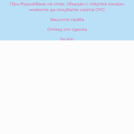
При възникване на спор, свързан с покупка онлайн,
можете да ползвате сайта ОРС
Вашите права
Отказ от сделка
За Нас
Карта на сайта
Контакти
КОНТАКТИ
БИБЕРОН КК - ООД
гр. Казанлък 6100,
ул. Искра, 26
Тел:
0876 299 199
E-mail:
sales:at:biberonshop.bg
МЕТОДИ НА ПЛАЩАНЕ