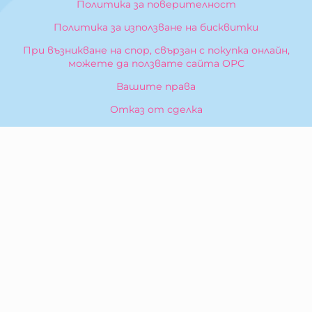
Политика за поверителност
Политика за използване на бисквитки
При възникване на спор, свързан с покупка онлайн,
можете да ползвате сайта ОРС
Вашите права
Отказ от сделка
За Нас
Карта на сайта
Контакти
КОНТАКТИ
БИБЕРОН КК - ООД
гр. Казанлък 6100,
ул. Искра, 26
Тел:
0876 299 199
E-mail:
sales:at:biberonshop.bg