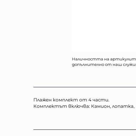
Наличността на артикулит
допълнително от наш служи
Плажен комплект от 4 части.
Комплектът включва: Камион, лопатка, г