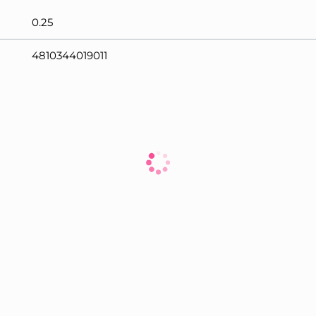
0.25
4810344019011