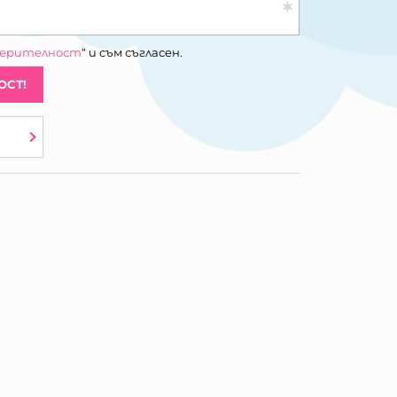
верителност
“ и съм съгласен.
ОСТ!