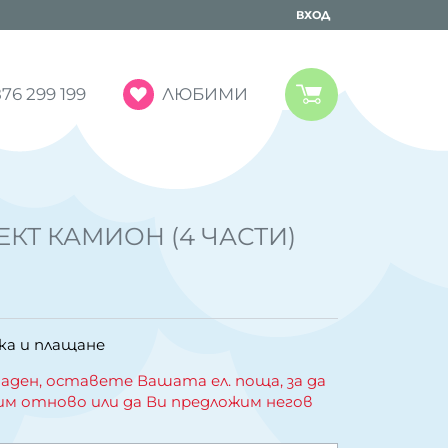
ВХОД
ЛЮБИМИ
76 299 199
КТ КАМИОН (4 ЧАСТИ)
ка и плащане
аден, оставете Вашата ел. поща, за да
им отново или да Ви предложим негов