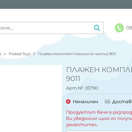
08
р
Polesie Toys
Плажен комплект Камион (4 части) 9011
ПЛАЖЕН КОМПЛЕ
9011
Арт.№:
35790
Неналичен
Достав
Продуктът вече е разпрод
Ви уведомим щом го получ
заместител.