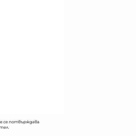
е се потвърждава
тел.