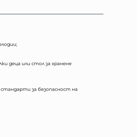
елодии;
ки деца или стол за хранене
 стандарти за безопасност на