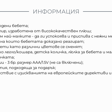
ИНФОРМАЦИЯ
одени бебета;
пир, изработена от висококачествен плюш;
 най-малките - да ги успокоява и приспива с нежни м
, на които бебетата доказано реагират;
вети като различни цветове се сменят;
 легло/кошара, детска количка, люлка за бебета и мал
ачката;
 3 бр. размер AАA/1.5V (не са включени);
ия, подходяща за подарък;
ствие с изискванията на европейските директиви и