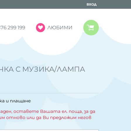
ВХОД
ЛЮБИМИ
76 299 199
КА С МУЗИКА/ЛАМПА
ка и плащане
аден, оставете Вашата ел. поща, за да
им отново или да Ви предложим негов