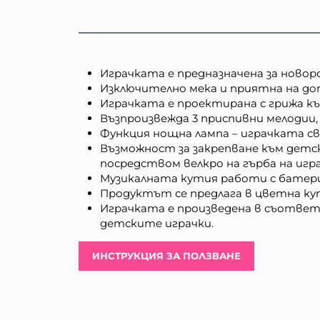
Играчката е предназначена за новор
Изключително мека и приятна на до
Играчката е проектирана с грижа към
Възпроизвежда 3 приспивни мелодии
Функция нощна лампа – играчката с
Възможност за закрепване към детско
посредством велкро на гърба на игр
Музикалната кутия работи с батерии -
Продуктът се предлага в цветна кут
Играчката е произведена в съответ
детските играчки.
ИНСТРУКЦИЯ ЗА ПОЛЗВАНЕ