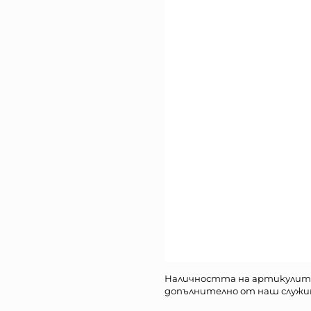
Наличността на артикулит
допълнително от наш служи