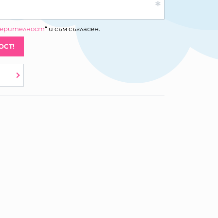
верителност
“ и съм съгласен.
ОСТ!