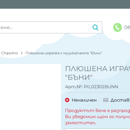
08
Chipolino
Плюшена играчка с музика/лампа "Бъни"
ПЛЮШЕНА ИГРАЧ
"БЪНИ"
Арт.№:
PIL02302BUNN
Неналичен
Достав
Продуктът вече е разпрод
Ви уведомим щом го получ
заместител.