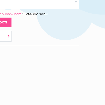
верителност
“ и съм съгласен.
ОСТ!