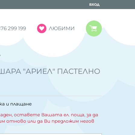
ВХОД
ЛЮБИМИ
76 299 199
о
АРА "АРИЕЛ" ПАСТЕЛНО
ка и плащане
аден, оставете Вашата ел. поща, за да
им отново или да Ви предложим негов