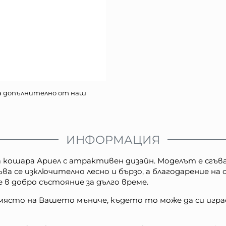
а допълнително от наш
ИНФОРМАЦИЯ
ошара Ариел с атрактивен дизайн. Моделът е сгъваем
ъва се изключително лесно и бързо, а благодарение на
 в добро състояние за дълго време.
сто на Вашето мъниче, където то може да си играе 