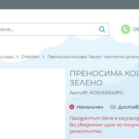
08
 и игри
Chipolino
Преносима кошара "Ариел" пастелно зелен
ПРЕНОСИМА КОШ
ЗЕЛЕНО
Арт.№:
KOSIAR243PG
Неналичен
Достав
Продуктът вече е разпрод
Ви уведомим щом го получ
заместител.