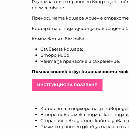
Разполага със страничен вход с цип, кой
преместване.
Преносимата кошара Ариел е страхотен
Кошарата е подходяща за новородени беб
Комплектът включва:
Сгъваема кошара;
Второ ниво;
Чанта за пренасяне и съхранение.
Пълния списък с функционалности може
ИНСТРУКЦИЯ ЗА ПОЛЗВАНЕ
Кошарата е подходяща за новородени 
Второ ниво с мека подложка – подхо
Страничен вход с цип, който дава н
Голям страничен джоб за играчки и а