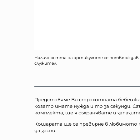
Наличността на артикулите се потвърждав
служител.
Представяме Ви страхотната бебешка к
когато имате нужда и то за секунди. Сг
комплекта, ще я съхранявате и запазите
Кошарата ще се превърне в любимото мя
да заспи.