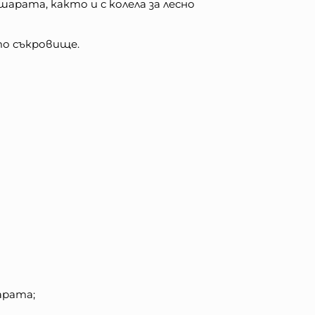
шарата, както и с колела за лесно
то съкровище.
арата;