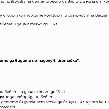
то позволява на детето лесно да влиза и излиза от ко
 избор, ако търсите комфорт и сигурност за Ваше
ета и деца с тегло до 15 кг.
те да видите по-надолу в "Детайли".
бебета и деца с тегло до 15 кг.;
дящо за новородени бебета;
а детето възможност лесно да влиза и излиза от кош
ксесоари;