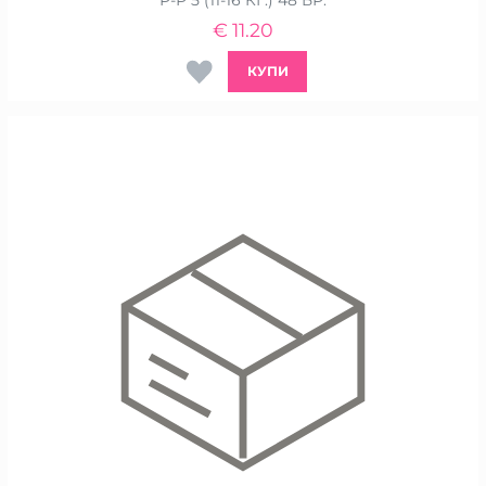
Р-Р 5 (11-16 КГ.) 48 БР.
€
11.20
КУПИ