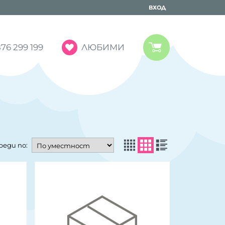
ВХОД
ЛЮБИМИ
76 299 199
реди по: