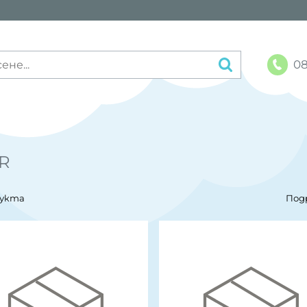
08
R
дукта
Под