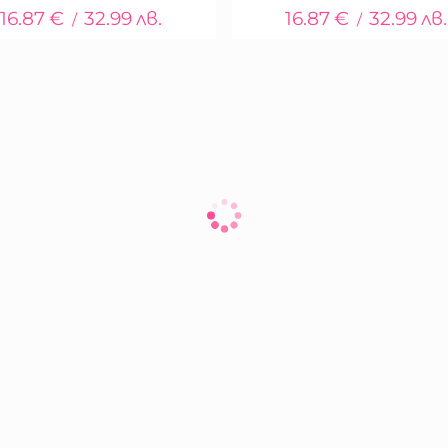
16.87
€
32.99
лв.
16.87
€
32.99
лв.
/
/