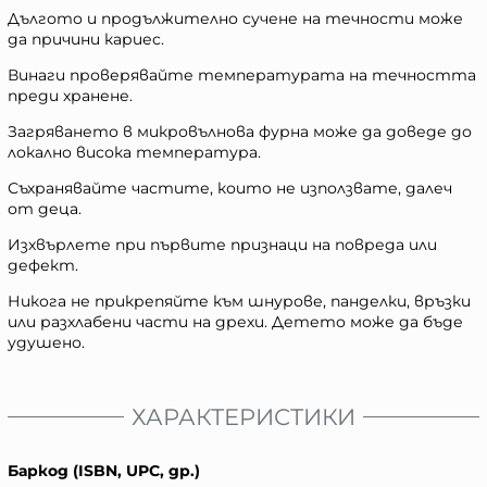
Дългото и продължително сучене на течности може
да причини кариес.
Винаги проверявайте температурата на течността
преди хранене.
Загряването в микровълнова фурна може да доведе до
локално висока температура.
Съхранявайте частите, които не използвате, далеч
от деца.
Изхвърлете при първите признаци на повреда или
дефект.
Никога не прикрепяйте към шнурове, панделки, връзки
или разхлабени части на дрехи. Детето може да бъде
удушено.
ХАРАКТЕРИСТИКИ
Баркод (ISBN, UPC, др.)