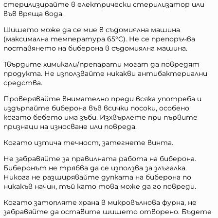
стерилизирайте в електрически стерилизатор или
във вряща вода.
Шишето може да се мие в съдомиялна машина
(максимална температура 65°C). Не се препоръчва
поставянето на биберона в съдомиялна машина.
Твърдите химикали/препарати могат да повредят
продукта. Не използвайте никакви антибактериални
средства.
Проверявайте внимателно преди всяка употреба и
издърпайте биберона във всички посоки, особено
когато бебето има зъби. Изхвърлете при първите
признаци на износване или повреда.
Когато изтича течност, затегнете винта.
Не забравяйте за правилната работа на биберона.
Биберонът не трябва да се използва за злъгалка.
Никога не разширявайте дупката на биберона по
никакъв начин, тъй като това може да го повреди.
Когато затопляте храна в микровълнова фурна, не
забравяйте да оставите шишето отворено. Бъдете