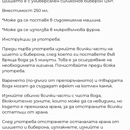
Шишето е с универсален силиконов биберон 12м+.
Вместимост 250 мл.
*Може да се поставя в съдоямиялна машина.
*Може да се използва в микровълнова фурна.
Инструкции за употреба:
Преди първа употреба измийте всички части на
шието и биберона, след което ги поставете във
вряща вода за 5 минути. Това е за осигуряване на
необходимата хигиена. Почиствайте преди всяка
употреба.
Варенето (по-дълго от препоръчаното) и твърдата
вода могат да създадат ефект на котлен камък.
Измийте обилно всички части с чиста вода,
включително зоните, които може да са невидими, но
където е преминала храна, за да отстраните всички
остатъци от храна.
След употреба отстранете останалата храна от
шишето и биберона, изплакнете, измийте и