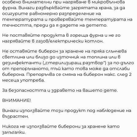
особено внимателни при нагряване в микровълнова
фурна. Винаги разбърквайте загрятата храна, за да
осигурите равномерно разпределение на
температурата и проверявайте температурата на
течността, преди да я дадете на детето.
Не поставяйте продукта в гореща фурна и не го
нагрявайте в газов/електрически котлон.
Не оставяйте биберон за хранене на пряка слънчева
светлина или близо до източник на топлина или в
дезинфектанти („стерилизиращ разтвор“) за по-дълго
от препоръчаното, тъй като това може да отслаби
биберона. Препоръчва се смяна на биберон макс. след 2
месеца употреба.
За безопасността и здравето на вашето дете.
ВНИМАНИЕ!
Винаги използвайте този продукт под наблюдение на
възрастен.
Никога не използвайте биберони за хранене като
залъгалки.