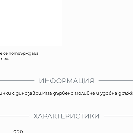
е се потвърждава
тел.
ИНФОРМАЦИЯ
нки с динозаври.Има дървено моливче и удобна дръжка
ХАРАКТЕРИСТИКИ
0.20