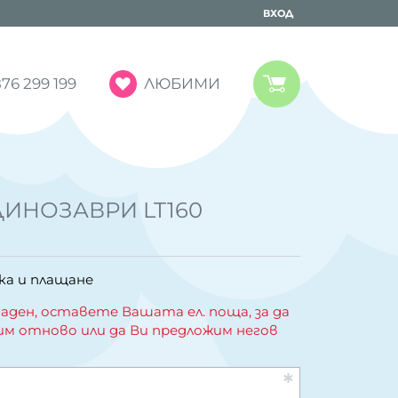
ВХОД
ЛЮБИМИ
76 299 199
ДИНОЗАВРИ LT160
ка и плащане
аден, оставете Вашата ел. поща, за да
им отново или да Ви предложим негов