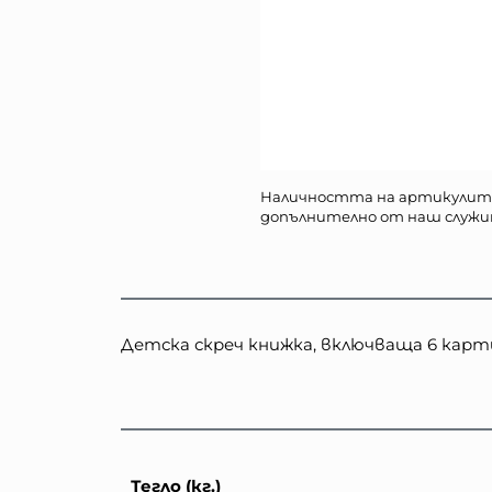
Наличността на артикулит
допълнително от наш служи
Детска скреч книжка, включваща 6 карти
Тегло (кг.)