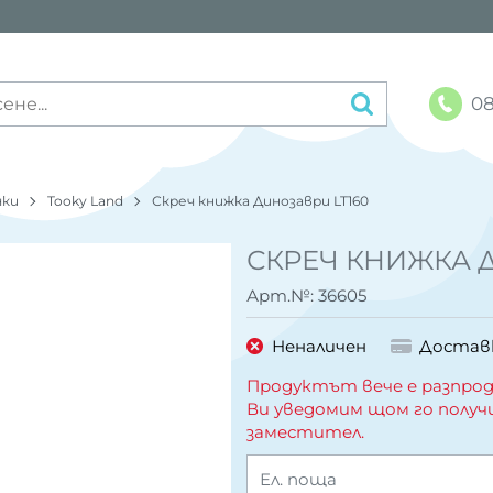
08
чки
Tooky Land
Скреч книжка Динозаври LT160
СКРЕЧ КНИЖКА 
Арт.№:
36605
Неналичен
Достав
Продуктът вече е разпрод
Ви уведомим щом го получ
заместител.
Ел. поща