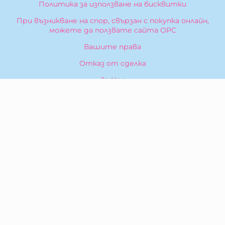
Политика за използване на бисквитки
При възникване на спор, свързан с покупка онлайн,
можете да ползвате сайта ОРС
Вашите права
Отказ от сделка
За Нас
Карта на сайта
Контакти
КОНТАКТИ
БИБЕРОН КК - ООД
гр. Казанлък 6100,
ул. Искра, 26
Тел:
0876 299 199
E-mail:
sales:at:biberonshop.bg
МЕТОДИ НА ПЛАЩАНЕ