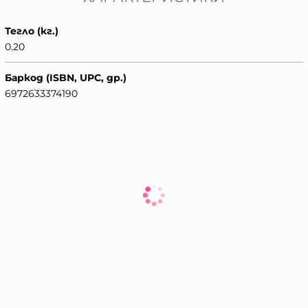
Тегло (кг.)
0.20
Баркод (ISBN, UPC, др.)
6972633374190