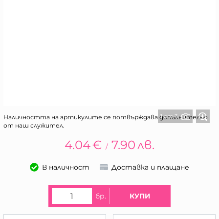
1 от 3
Наличността на артикулите се потвърждава допълнително
от наш служител.
4.04
€
7.90
лв.
/
В наличност
Доставка и плащане
бр.
КУПИ