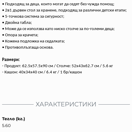
• Подходящ за деца, които могат да седят без чужда помощ
;
• 2в1 дървен стол за хранене, подходящ за различни детски етапи;
• 5-точкова система за сигурност;
• Двойна табла;
• Mоже да се използва като ниско столче за по-големи деца;
• Опора за крачета;
• Кожена подложка на седалката;
• Противоплъзгаща основа.
Размери:
- Продукт: 62.5x57.5x90 см / Столче: 52x43x62.7 см / 5.6 кг
- Кашон: 40x34x40 cм / 6.4 кг / 1 бр/кашон
ХАРАКТЕРИСТИКИ
Тегло (кг.)
5.60