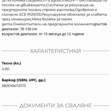
за по-голяма сигурност и удобство,FF – инсталация по
посока на движението,Система за регулация на
предпазните колани спрямо растежа,Одобрено е
съгласно ECE R129/03,Регулируема облегалка за главата
чрез механизъм,Мека вложка за малко
ръстов
дете,Oмекотители на предпазните коланчета
диапазон: 76-150 cm
възрастов диапазон: от 15 месеца до 12 години
ХАРАКТЕРИСТИКИ
Тегло (кг.)
4.90
Баркод (ISBN, UPC, др.)
3800166113173
ДОКУМЕНТИ ЗА СВАЛЯНЕ