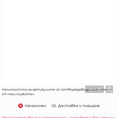
1 от 2
Наличността на артикулите се потвърждава допълнително
от наш служител.
Неналичен
Доставка и плащане
Продуктът вече е разпродаден, оставете Вашата ел.