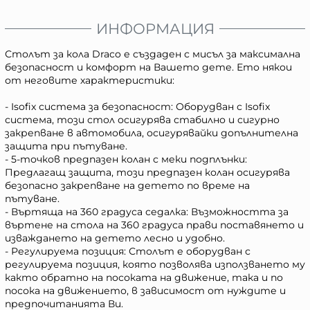
ИНФОРМАЦИЯ
Столът за кола Draco е създаден с мисъл за максимална
безопасност и комфорт на Вашето дете. Ето някои
от неговите характеристики:
- Isofix система за безопасност: Оборудван с Isofix
система, този стол осигурява стабилно и сигурно
закрепване в автомобила, осигурявайки допълнителна
защита при пътуване.
- 5-точков предпазен колан с меки подплънки:
Предлагащ защита, този предпазен колан осигурява
безопасно закрепване на детето по време на
пътуване.
- Въртяща на 360 градуса седалка: Възможността за
въртене на стола на 360 градуса прави поставянето и
изваждането на детето лесно и удобно.
- Регулируема позиция: Столът е оборудван с
регулируема позиция, която позволява използването му
както обратно на посоката на движение, така и по
посока на движението, в зависимост от нуждите и
предпочитанията Ви.