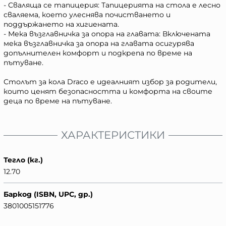
- Сваляща се тапицерия: Тапицерията на стола е лесно
сваляема, което улеснява почистването и
поддържането на хигиената.
- Мека възглавничка за опора на главата: Включената
мека възглавничка за опора на главата осигурява
допълнителен комфорт и подкрепа по време на
пътуване.
Столът за кола Draco е идеалният избор за родители,
които ценят безопасността и комфорта на своите
деца по време на пътуване.
ХАРАКТЕРИСТИКИ
Тегло (кг.)
12.70
Баркод (ISBN, UPC, др.)
3801005151776