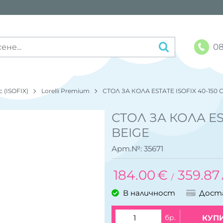
08
 (ISOFIX)
Lorelli Premium
СТОЛ ЗА КОЛА ESTATE ISOFIX 40-150 
СТОЛ ЗА КОЛА EST
BEIGE
Арт.№:
35671
184.00
€
359.87
/
В наличност
Дост
бр.
КУП