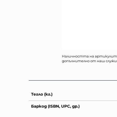
Наличността на артикулит
допълнително от наш служи
Тегло (кг.)
Баркод (ISBN, UPC, др.)