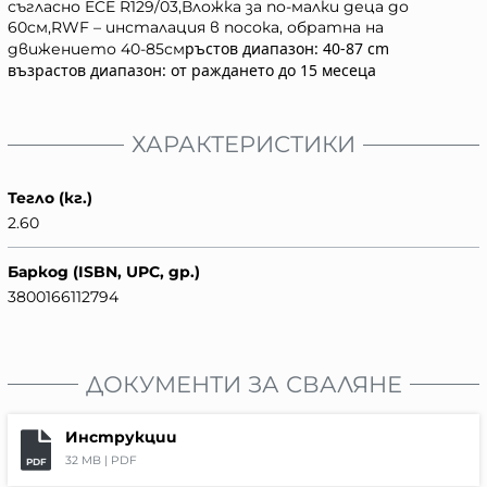
съгласно ECE R129/03,Вложка за по-малки деца до
60см,RWF – инсталация в посока, обратна на
ръстов диапазон: 40-87 cm
движението 40-85см
възрастов диапазон: от раждането до 15 месеца
ХАРАКТЕРИСТИКИ
Тегло (кг.)
2.60
Баркод (ISBN, UPC, др.)
3800166112794
ДОКУМЕНТИ ЗА СВАЛЯНЕ
Инструкции
32 MB |
PDF
PDF