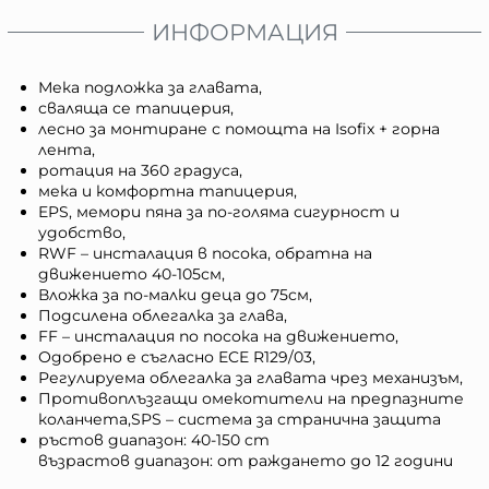
ИНФОРМАЦИЯ
Мека подложка за главата,
сваляща се тапицерия,
лесно за монтиране с помощта на Isofix + горна
лента,
ротация на 360 градуса,
мека и комфортна тапицерия,
EPS, мемори пяна за по-голяма сигурност и
удобство,
RWF – инсталация в посока, обратна на
движението 40-105см,
Вложка за по-малки деца до 75см,
Подсилена облегалка за глава,
FF – инсталация по посока на движението,
Одобрено е съгласно ECE R129/03,
Регулируема облегалка за главата чрез механизъм,
Противоплъзгащи омекотители на предпазните
коланчета,SPS – система за странична защита
ръстов диапазон: 40-150 cm
възрастов диапазон: от раждането до 12 години