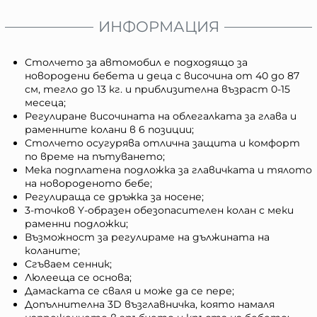
ИНФОРМАЦИЯ
Столчето за автомобил е подходящо за
новородени бебета и деца с височина от 40 до 87
см, тегло до 13 кг. и приблизителна възраст 0-15
месеца;
Регулиране височината на облегалката за глава и
раменните колани в 6 позиции;
Столчето осугурява отлична защита и комфорт
по време на пътуването;
Мека подплатена подложка за главичката и тялото
на новороденото бебе;
Регулираща се дръжка за носене;
3-точков Y-образен обезопасителен колан с меки
раменни подложки;
Възможност за регулираме на дължината на
коланите;
Сгъваем сенник;
Люлееща се основа;
Дамаската се сваля и може да се пере;
Допълнителна 3D възглавничка, която намаля