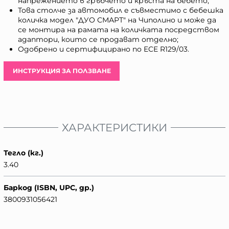
напрежението в гръбчето и кръста на бебето;
Това столче за автомобил е съвместимо с бебешка
количка модел "ДУО СМАРТ" на Чиполино и може да
се монтира на рамата на количката посредством
адаптори, които се продават отделно;
Одобрено и сертифицирано по ECE R129/03.
ИНСТРУКЦИЯ ЗА ПОЛЗВАНЕ
ХАРАКТЕРИСТИКИ
Тегло (кг.)
3.40
Баркод (ISBN, UPC, др.)
3800931056421