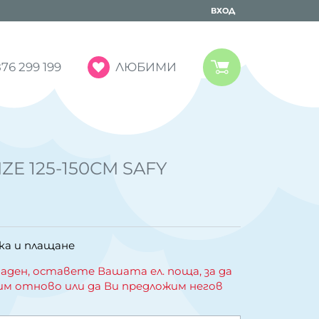
ВХОД
ЛЮБИМИ
76 299 199
ZE 125-150СМ SAFY
ка и плащане
аден, оставете Вашата ел. поща, за да
им отново или да Ви предложим негов