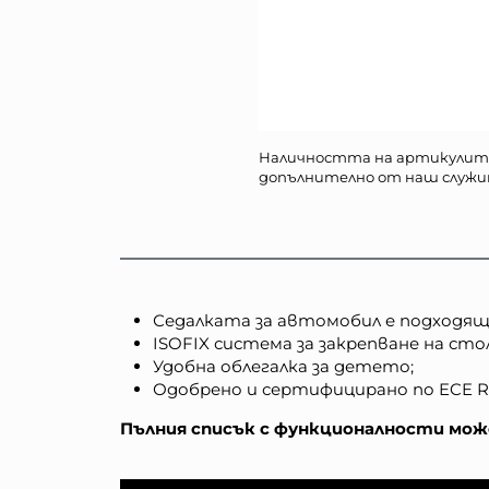
Наличността на артикулит
допълнително от наш служи
Седалката за автомобил е подходяща з
ISOFIX система за закрепване на сто
Удобна облегалка за детето;
Одобрено и сертифицирано по ECE R1
Пълния списък с функционалности може