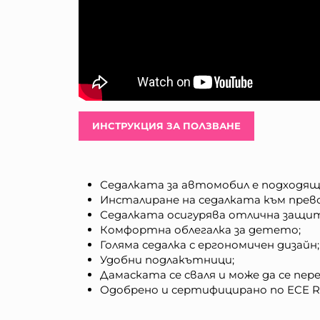
ИНСТРУКЦИЯ ЗА ПОЛЗВАНЕ
Седалката за автомобил е подходяща з
Инсталиране на седалката към прево
Седалката осигурява отлична защи
Комфортна облегалка за детето;
Голяма седалка с ергономичен дизайн;
Удобни подлакътници;
Дамаската се сваля и може да се пере
Одобрено и сертифицирано по ECE R1