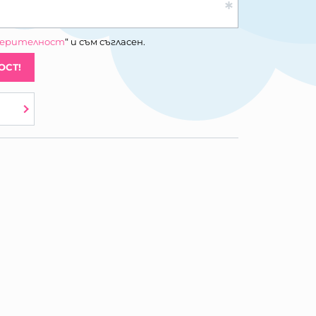
верителност
“ и съм съгласен.
ОСТ!