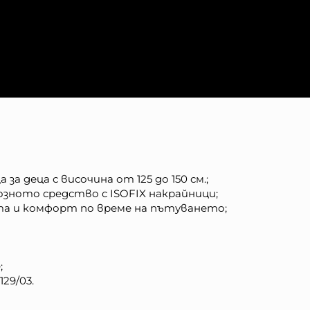
а деца с височина от 125 до 150 см.;
зното средство с ISOFIX накрайници;
та и комфорт по време на пътуването;
;
29/03.