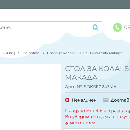
08
(15-36кг.)
Chipolino
Стол за колаI-SIZE 125-150см Safy макада
СТОЛ ЗА КОЛАI-SI
МАКАДА
Арт.№:
SDKSF0243MA
Неналичен
Достав
Продуктът вече е разпрод
Ви уведомим щом го получ
заместител.