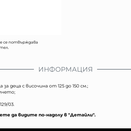
е се потвърждава
тел.
ИНФОРМАЦИЯ
а деца с височина от 125 до 150 см.;
лчето;
29/03.
те да видите по-надолу в "Детайли".