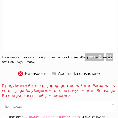
1 от 6
Наличността на артикулите се потвърждава допълнително
от наш служител.
Неналичен
Доставка и плащане
Продуктът вече е разпродаден, оставете Вашата ел.
поща, за да Ви уведомим щом го получим отново или да
Ви предложим негов заместител.
Ел. поща
Прочетох „
Политика за поверителност
“ и съм съгласен.