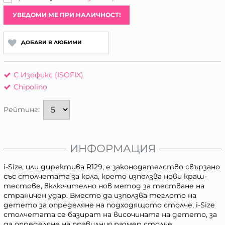
УВЕДОМИ МЕ ПРИ НАЛИЧНОСТ!
ДОБАВИ В ЛЮБИМИ
С Изофикс (ISOFIX)
Chipolino
Рейтинг:
ИНФОРМАЦИЯ
i-Size, или директива R129, е законодателство свързано
със столчетата за кола, което използва нови краш-
тестове, включително нов метод за тестване на
страничен удар. Вместо да използва теглото на
детето за определяне на подходящото столче, i-Size
столчетата се базират на височината на детето, за
да определяне на правилния размер столче.