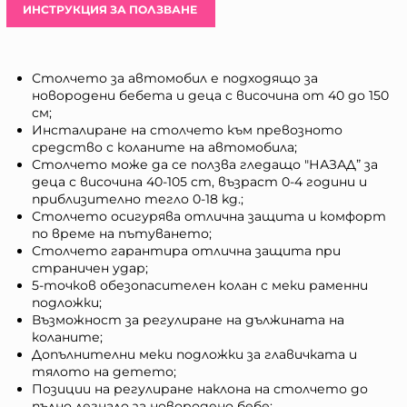
ИНСТРУКЦИЯ ЗА ПОЛЗВАНЕ
Столчето за автомобил е подходящо за
новородени бебета и деца с височина от 40 до 150
см;
Инсталиране на столчето към превозното
средство с коланите на автомобила;
Столчето може да се ползва гледащо "НАЗАД” за
деца с височина 40-105 cm, възраст 0-4 години и
приблизително тегло 0-18 kg.;
Столчето осигурява отлична защита и комфорт
по време на пътуването;
Столчето гарантира отлична защита при
страничен удар;
5-точков обезопасителен колан с меки раменни
подложки;
Възможност за регулиране на дължината на
коланите;
Допълнителни меки подложки за главичката и
тялото на детето;
Позиции на регулиране наклона на столчето до
пълно легнало за новородено бебе;