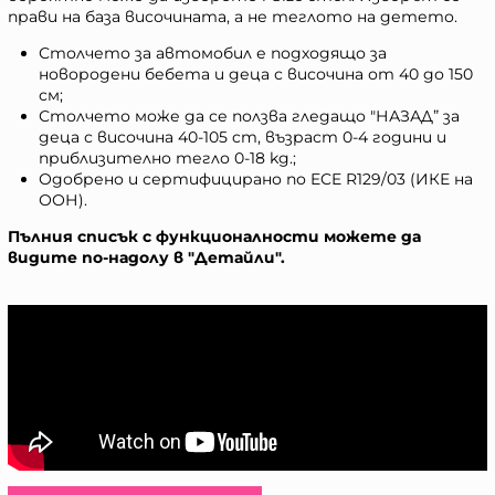
прави на база височината, а не теглото на детето.
Столчето за автомобил е подходящо за
новородени бебета и деца с височина от 40 до 150
см;
Столчето може да се ползва гледащо "НАЗАД” за
деца с височина 40-105 cm, възраст 0-4 години и
приблизително тегло 0-18 kg.;
Одобрено и сертифицирано по ECE R129/03 (ИКЕ на
ООН).
Пълния списък с функционалности можете да
видите по-надолу в "Детайли".