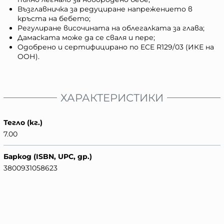
Възглавничка за редуциране напрежението в
кръста на бебето;
Регулиране височината на облегалката за глава;
Дамаската може да се сваля и пере;
Одобрено и сертифицирано по ECE R129/03 (ИКЕ на
ООН).
ХАРАКТЕРИСТИКИ
Тегло (кг.)
7.00
Баркод (ISBN, UPC, др.)
3800931058623