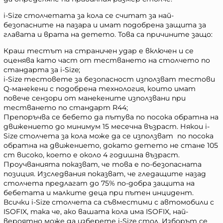
i-Size столчетата за кола се считат за най-
безопасните на пазара и имат подобрена защита за
главата и врата на детето. Това са причините защо:
Краш тестът на страничен удар е включен и се
оценява като част от тестването на столчето по
стандарта за i-Size;
i-Size тестовете за безопасност използват тестови
Q-манекени с подобрена технология, които имат
повече сензори от манекените използвани при
тестването по стандарт R44;
Препоръчва се бебето да пътува по посока обратна на
движението до минимум 15 месечна възраст. Някои i-
Size столчета за кола може да се използват по посока
обратна на движението, докато детето не стане 105
cm високо, което е около 4 годишна възраст.
Проучванията показват, че това е по-безопасната
позиция. Изследвания показват, че гледащите назад
столчета предлагат до 75% по-добра защита на
бебетата и малките деца при пътен инцидент.
Всички i-Size столчета са съвместими с автомобили с
ISOFIX, така че, ако вашата кола има ISOFIX, най-
вероятно може да изберете i-Size стол. Изборът се