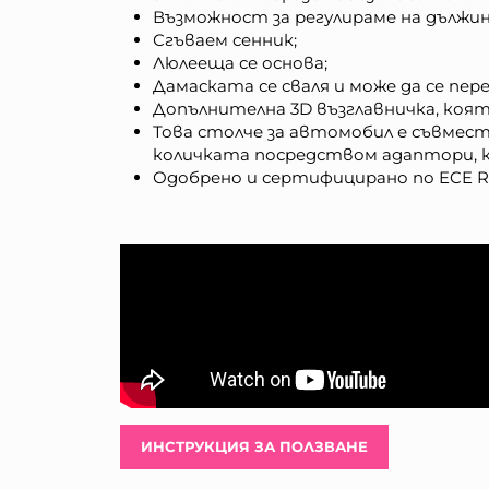
Възможност за регулираме на дължи
Сгъваем сенник;
Люлееща се основа;
Дамаската се сваля и може да се пере
Допълнителна 3D възглавничка, коя
Това столче за автомобил е съвмест
количката посредством адаптори, к
Одобрено и сертифицирано по ECE R1
ИНСТРУКЦИЯ ЗА ПОЛЗВАНЕ