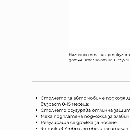
Наличността на артикулит
допълнително от наш служи
Столчето за автомобил е подходящо з
възраст 0-15 месеца;
Столчето осугурява отлична защит
Мека подплатена подложка за глави
Регулираща се дръжка за носене;
3-точков Y-образен обезопасителен 