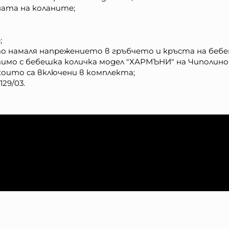
ната на коланите;
;
то намаля напрежението в гръбчето и кръста на беб
имо с бебешка количка модел "ХАРМЪНИ" на Чиполино
оито са включени в комплекта;
29/03.