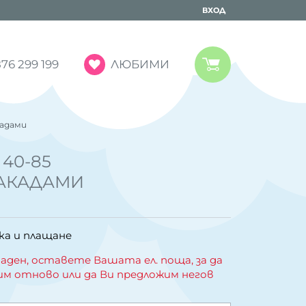
ВХОД
ЛЮБИМИ
76 299 199
кадами
 40-85
АКАДАМИ
ка и плащане
аден, оставете Вашата ел. поща, за да
им отново или да Ви предложим негов