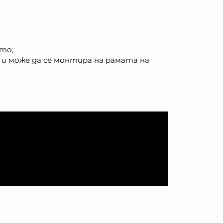
ето;
 и може да се монтира на рамата на