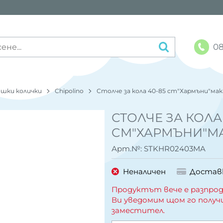
08
шки колички
Chipolino
Столче за кола 40-85 cm"Хармъни"ма
СТОЛЧЕ ЗА КОЛА
CM"ХАРМЪНИ"М
Арт.№:
STKHR02403MA
Неналичен
Достав
Продуктът вече е разпрод
Ви уведомим щом го получ
заместител.