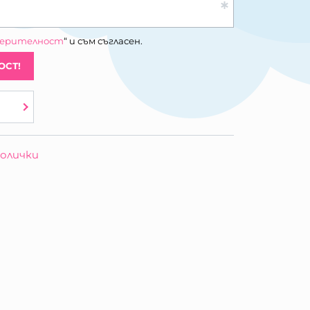
верителност
“ и съм съгласен.
ОСТ!
олички