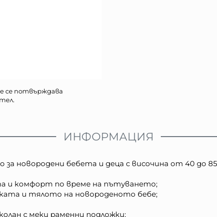
е се потвърждава
тел.
ИНФОРМАЦИЯ
а новородени бебета и деца с височина от 40 до 85 с
а и комфорт по време на пътуването;
чката и тялото на новороденото бебе;
колан с меки раменни подложки;