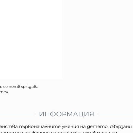
е се потвърждава
тел.
ИНФОРМАЦИЯ
шенства първоначалните умения на детето, свързани
оятелно управление на триколка или велосипед.