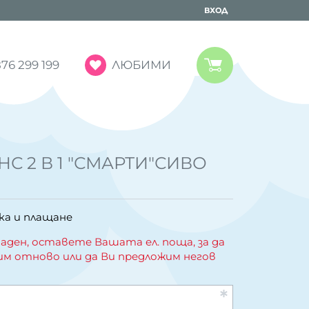
ВХОД
ЛЮБИМИ
76 299 199
С 2 В 1 "СМАРТИ"СИВО
ка и плащане
аден, оставете Вашата ел. поща, за да
им отново или да Ви предложим негов