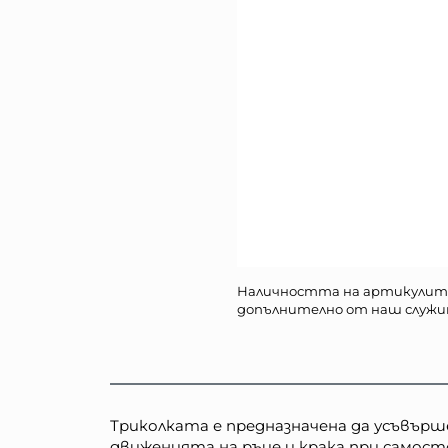
Наличността на артикулит
допълнително от наш служи
Триколката е предназначена да усъвър
движенията на ръце и крака при самост