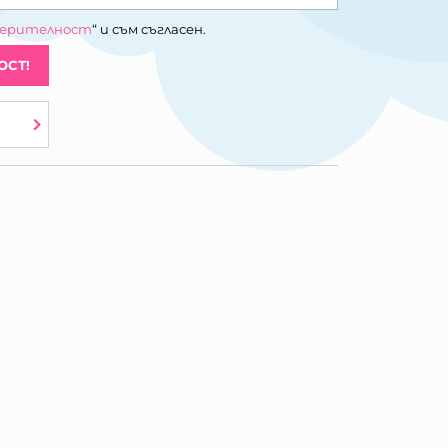
верителност
“ и съм съгласен.
ОСТ!