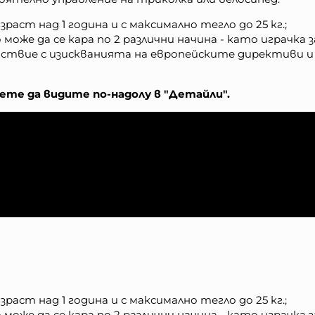
раст над 1 година и с максимално тегло до 25 кг.;
же да се кара по 2 различни начина - като играчка з
ствие с изискванията на европейските директиви и
те да видите по-надолу в "Детайли".
раст над 1 година и с максимално тегло до 25 кг.;
же да се кара по 2 различни начина - като играчка з