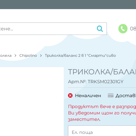
08
колела
Chipolino
Триколка/баланс 2 в 1 "Смарти"сиво
ТРИКОЛКА/БАЛАН
Арт.№:
TRKSM02301GY
Неналичен
Достав
Продуктът вече е разпрод
Ви уведомим щом го получ
заместител.
Ел. поща