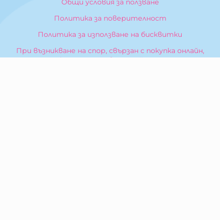
Общи условия за ползване
Политика за поверителност
Политика за използване на бисквитки
При възникване на спор, свързан с покупка онлайн,
можете да ползвате сайта ОРС
Вашите права
Отказ от сделка
За Нас
Карта на сайта
Контакти
КОНТАКТИ
БИБЕРОН КК - ООД
гр. Казанлък 6100,
ул. Искра, 26
Тел:
0876 299 199