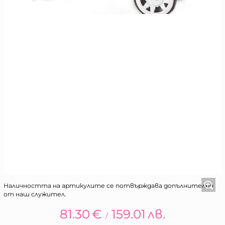
Наличността на артикулите се потвърждава допълнително
от наш служител.
81.30
€
159.01
лв.
/