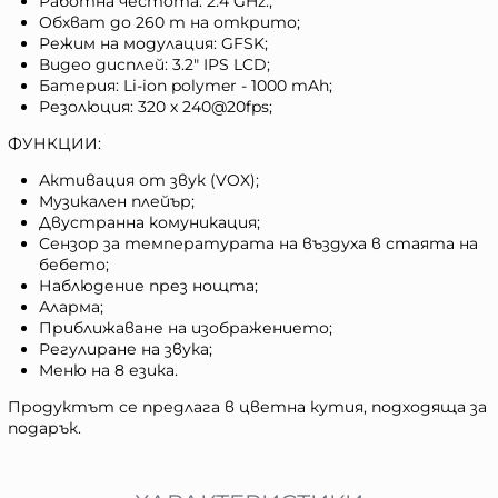
Работна честота: 2.4 GHz.;
Обхват до 260 m на открито;
Режим на модулация: GFSK;
Видео дисплей: 3.2" IPS LCD;
Батерия: Li-ion polymer - 1000 mAh;
Резолюция: 320 х 240@20fps;
ФУНКЦИИ:
Активация от звук (VOX);
Музикален плейър;
Двустранна комуникация;
Сензор за температурата на въздуха в стаята на
бебето;
Наблюдение през нощта;
Аларма;
Приближаване на изображението;
Регулиране на звука;
Меню на 8 езика.
Продуктът се предлага в цветна кутия, подходяща за
подарък.