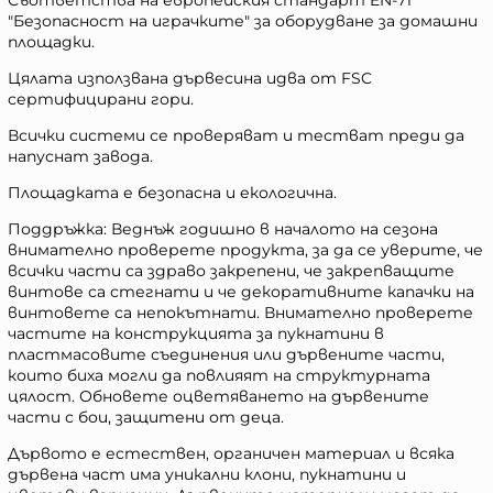
Съответства на европейския стандарт EN-71
"Безопасност на играчките" за оборудване за домашни
площадки.
Цялата използвана дървесина идва от FSC
сертифицирани гори.
Всички системи се проверяват и тестват преди да
напуснат завода.
Площадката е безопасна и екологична.
Поддръжка: Веднъж годишно в началото на сезона
внимателно проверете продукта, за да се уверите, че
всички части са здраво закрепени, че закрепващите
винтове са стегнати и че декоративните капачки на
винтовете са непокътнати. Внимателно проверете
частите на конструкцията за пукнатини в
пластмасовите съединения или дървените части,
които биха могли да повлияят на структурната
цялост. Обновете оцветяването на дървените
части с бои, защитени от деца.
Дървото е естествен, органичен материал и всяка
дървена част има уникални клони, пукнатини и