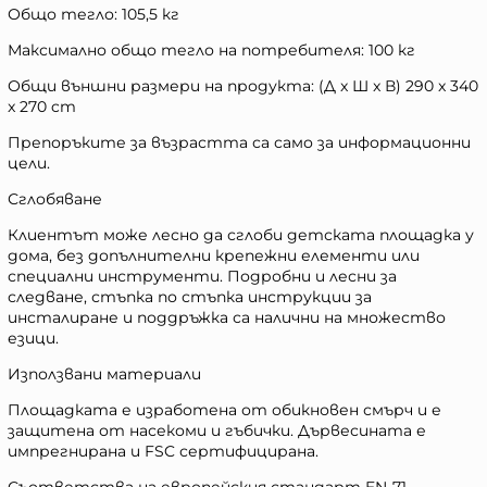
Общо тегло: 105,5 кг
Максимално общо тегло на потребителя: 100 кг
Общи външни размери на продукта: (Д x Ш x В) 290 x 340
x 270 cm
Препоръките за възрастта са само за информационни
цели.
Сглобяване
Клиентът може лесно да сглоби детската площадка у
дома, без допълнителни крепежни елементи или
специални инструменти. Подробни и лесни за
следване, стъпка по стъпка инструкции за
инсталиране и поддръжка са налични на множество
езици.
Използвани материали
Площадката е изработена от обикновен смърч и е
защитена от насекоми и гъбички. Дървесината е
импрегнирана и FSC сертифицирана.