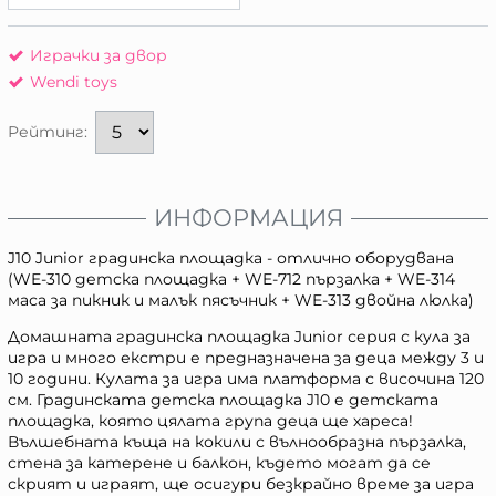
Играчки за двор
Wendi toys
Рейтинг:
ИНФОРМАЦИЯ
J10 Junior градинска площадка - отлично оборудвана
(WE-310 детска площадка + WE-712 пързалка + WE-314
маса за пикник и малък пясъчник + WE-313 двойна люлка)
Домашната градинска площадка Junior серия с кула за
игра и много екстри е предназначена за деца между 3 и
10 години. Кулата за игра има платформа с височина 120
см. Градинската детска площадка J10 е детската
площадка, която цялата група деца ще хареса!
Вълшебната къща на кокили с вълнообразна пързалка,
стена за катерене и балкон, където могат да се
скрият и играят, ще осигури безкрайно време за игра