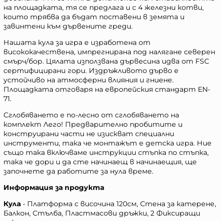
на площадката, тя се предлага и с 4 железни котви,
които трябва да бъдат поставени в земята и
завинтени към дървените греди.
Нашата кула за игра е изработена от
висококачествена, импрегнирана под налягане северен
смърч/бор. Цялата използвана дървесина идва от FSC
сертифицирани гори. Издръжливото дърво е
устойчиво на атмосферни влияния и гниене.
Площадката отговаря на европейския стандарт EN-
71.
Сглобяването е по-лесно от сглобяването на
комплект Лего! Предварително пробитите и
конструирани части не изискват специални
инструменти, така че монтажът е детска игра. Ние
също така включваме инструкции стъпка по стъпка,
така че дори и да сте начинаещ в начинаещия, ще
започнете да работите за нула време.
Информация за продукта
Кула
- Платформа с височина 120см, Стена за катерене,
Балкон, Стълба, Пластмасови дръжки, 2 Фиксиращи