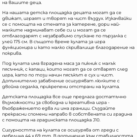
на вашите деца.
На нашата детска площадка децата могат да се
движат, играят и творят на чист въздух. Изкачвайки
се с помощта на стената за катерене, дори най-
малките надминават себе си и могат да се
отблагодарят с незабравимо спускане по пързалка с
улей 175 см. В същото време кулата за игра
функционира и като малко скривалище благодарение на
покрива.
Под кулата има вградена маса за пикник с малък
пясъчник, с капаци, които могат да се отварят след
игра, като по този начин пясъкът е сух и чист.
Допълнително забавление осигуряват люлките с
двойна седалка, прикрепени отстрани на кулата.
Детската площадка все още предлага достатъчно
възможности за свободна и креативна игра -
въображението едва ли има граници. Създайте
прекрасни спомени направо в собствената си градина
с помощта на градинската площадка J10.
Сигурността на кулата се осигурява от греди с
дебелина 44 x 69 mm. В допълнение към стабилността