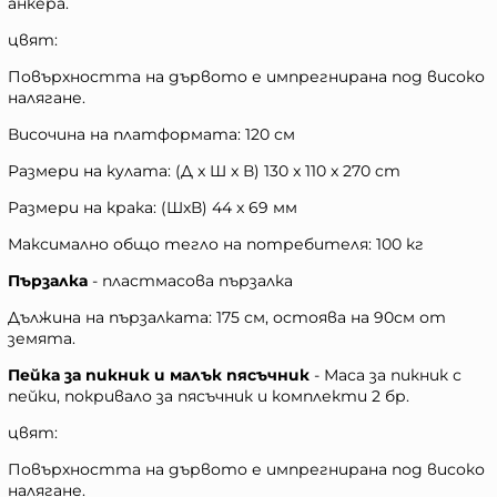
анкера.
цвят:
Повърхността на дървото е импрегнирана под високо
налягане.
Височина на платформата: 120 см
Размери на кулата: (Д x Ш x В) 130 x 110 x 270 cm
Размери на крака: (ШxВ) 44 x 69 мм
Максимално общо тегло на потребителя: 100 кг
Пързалка
- пластмасова пързалка
Дължина на пързалката: 175 см, остоява на 90см от
земята.
Пейка за пикник и малък пясъчник
- Маса за пикник с
пейки, покривало за пясъчник и комплекти 2 бр.
цвят:
Повърхността на дървото е импрегнирана под високо
налягане.