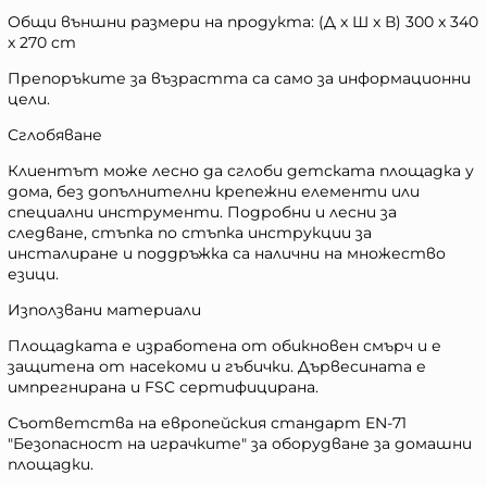
Общи външни размери на продукта: (Д x Ш x В) 300 x 340
x 270 cm
Препоръките за възрастта са само за информационни
цели.
Сглобяване
Клиентът може лесно да сглоби детската площадка у
дома, без допълнителни крепежни елементи или
специални инструменти. Подробни и лесни за
следване, стъпка по стъпка инструкции за
инсталиране и поддръжка са налични на множество
езици.
Използвани материали
Площадката е изработена от обикновен смърч и е
защитена от насекоми и гъбички. Дървесината е
импрегнирана и FSC сертифицирана.
Съответства на европейския стандарт EN-71
"Безопасност на играчките" за оборудване за домашни
площадки.