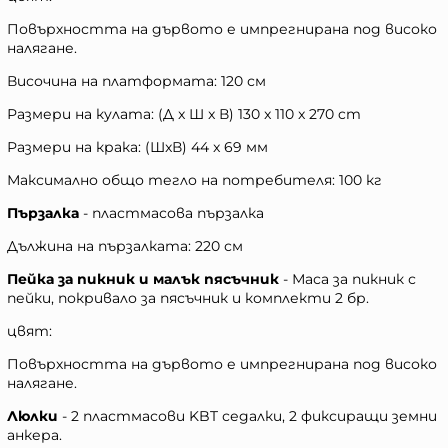
Повърхността на дървото е импрегнирана под високо
налягане.
Височина на платформата: 120 см
Размери на кулата: (Д x Ш x В) 130 x 110 x 270 cm
Размери на крака: (ШxВ) 44 x 69 мм
Максимално общо тегло на потребителя: 100 кг
Пързалка
- пластмасова пързалка
Дължина на пързалката: 220 см
Пейка за пикник и малък пясъчник
- Маса за пикник с
пейки, покривало за пясъчник и комплекти 2 бр.
цвят:
Повърхността на дървото е импрегнирана под високо
налягане.
Люлки
- 2 пластмасови KBT седалки, 2 фиксиращи земни
анкера.