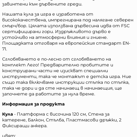
завинтени към дървените греди.
Нашата кула за игра е изработена от
висококачествена, импрегнирана под налягане северен
смърч/бор. Цялата използвана дървесина идва от FSC
сертифицирани гори. Издръжливото дърво е
устойчиво на атмосферни влияния и гниене.
Площадката отговаря на европейския стандарт EN-
71.
Сглобяването е по-лесно от сглобяването на
комплект Лего! Предварително пробитите и
конструирани части не изискват специални
инструменти, така че монтажът е детска игра. Ние
също така включваме инструкции стъпка по стъпка,
така че дори и да сте начинаещ в начинаещия, ще
започнете да работите за нула време.
Информация за продукта
Кула
- Платформа с височина 120 см, Стена за
катерене, Балкон, Стълба, Пластмасови дръжки, 2
Фиксиращи анкера.
цвят: