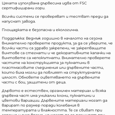
Цялата използвана дървесина идва от FSC
сертифицирани гори.
Всички системи се проверяват и тестват преди да
напуснат завода.
Площадката е безопасна и екологична.
Поддръжка: Веднъж годишно в началото на сезона
внимателно проверете продукта, за да се уверите, че
всички части са здраво закрепени, че закрепващите
винтове са стегнати и че декоративните капачки на
винтовете са непокътнати. Внимателно проверете
частите на конструкцията за пукнатини в
пластмасовите съединения или дървените части,
които биха могли да повлияят на структурната
цялост. Обновете оцветяването на дървените
части с бои, защитени от деца.
Дървото е естествен, органичен материал и всяка
дървена част има уникални клони, пукнатини и
цветови вариации. Дървените материали могат да
варират по размер поради колебания в
температурата и влажността. Те се свиват при