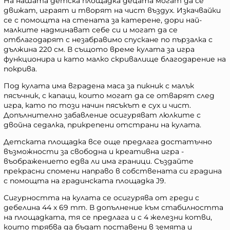
На нашата детска площадка децата могат да се
движат, играят и творят на чист въздух. Изкачвайки
се с помощта на стената за катерене, дори най-
малките надминават себе си и могат да се
отблагодарят с незабравимо спускане по пързалка с
дължина 220 см. В същото време кулата за игра
функционира и като малко скривалище благодарение на
покрива.
Под кулата има вградена маса за пикник с малък
пясъчник, с капаци, които могат да се отварят след
игра, като по този начин пясъкът е сух и чист.
Допълнително забавление осигуряват люлките с
двойна седалка, прикрепени отстрани на кулата.
Детската площадка все още предлага достатъчно
възможности за свободна и креативна игра -
въображението едва ли има граници. Създайте
прекрасни спомени направо в собствената си градина
с помощта на градинската площадка J9.
Сигурността на кулата се осигурява от греди с
дебелина 44 x 69 mm. В допълнение към стабилността
на площадката, тя се предлага и с 4 железни котви,
които трябва да бъдат поставени в земята и