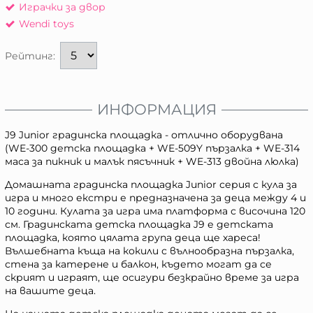
Играчки за двор
Wendi toys
Рейтинг:
ИНФОРМАЦИЯ
J9 Junior градинска площадка - отлично оборудвана
(WE-300 детска площадка + WE-509Y пързалка + WE-314
маса за пикник и малък пясъчник + WE-313 двойна люлка)
Домашната градинска площадка Junior серия с кула за
игра и много екстри е предназначена за деца между 4 и
10 години. Кулата за игра има платформа с височина 120
см. Градинската детска площадка J9 е детската
площадка, която цялата група деца ще хареса!
Вълшебната къща на кокили с вълнообразна пързалка,
стена за катерене и балкон, където могат да се
скрият и играят, ще осигури безкрайно време за игра
на вашите деца.