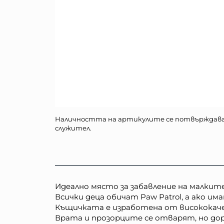
Наличността на артикулите се потвърждав
служител.
Идеално място за забавление на малките
Всички деца обичат Paw Patrol, а ако и
Къщичката е изработена от висококачес
Врата и прозорците се отварят, но дор