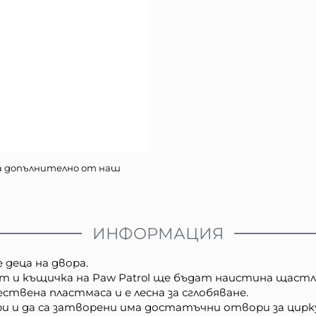
а допълнително от наш
ИНФОРМАЦИЯ
 деца на двора.
мат и къщичка на Paw Patrol ще бъдат наистина щастл
твена пластмаса и е лесна за сглобяване.
и и да са затворени има достатъчни отвори за цирку