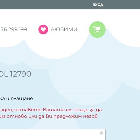
ВХОД
ЛЮБИМИ
76 299 199
L 12790
ка и плащане
аден, оставете Вашата ел. поща, за да
им отново или да Ви предложим негов