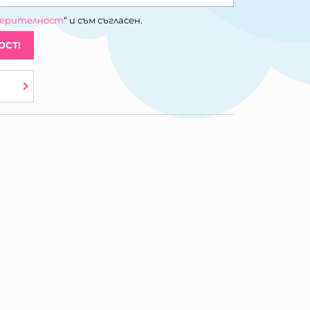
верителност
“ и съм съгласен.
ОСТ!