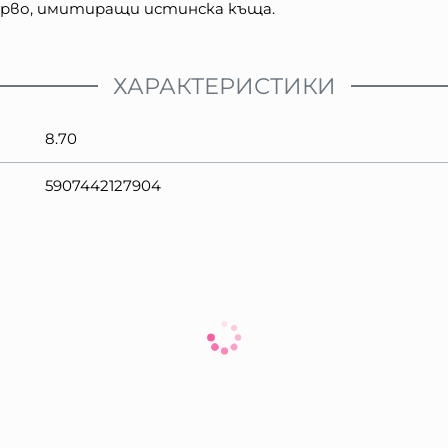
дърво, имитиращи истинска къща.
ХАРАКТЕРИСТИКИ
8.70
5907442127904