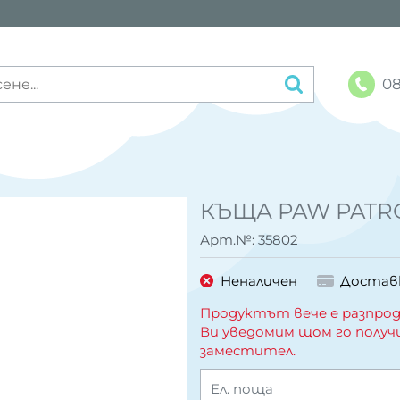
08
КЪЩА PAW PATRO
Арт.№:
35802
Неналичен
Достав
Продуктът вече е разпрод
Ви уведомим щом го получ
заместител.
Ел. поща