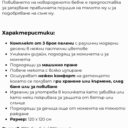
Повиването на новороденото бебче е предпоставка
за запазване правилната позиция на тялото му и за
подобряване на съня му.
Характеристики:
Комплект от 3 броя пелени
с различни модерни
десени в нежни пастелни цветове
Уникален дизайн, подходящ за момичета и за
момчета
Подходящи за
машинно пране
Повече мекота с всяко изпиране
Осигуряват
нежен комфорт
на детенцето
когато се ползват п
ри хранене или кърмене, след
баня или за повиване
Идеални за употреба в количката като завивка или
като меки покривала за защита от вятър или
слънце
Подходящи за дечица още от момента на тяхното
раждане
Размер:
120 x 120 см