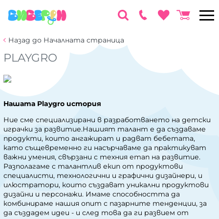
Назад до Началната страница
PLAYGRO
Нашата Playgro история
Ние сме специализирани в разработването на детски
играчки за развитие.Нашият талант е да създаваме
продукти, които ангажират и радват бебетата,
като същевременно ги насърчаваме да практикуват
важни умения, свързани с техния етап на развитие.
Разполагаме с талантлив екип от продуктови
специалисти, технологични и графични дизайнери, и
илюстратори, които създават уникални продуктови
дизайни и персонажи. Имаме способността да
комбинираме нашия опит с пазарните тенденции, за
да създадем идеи - и след това да ги развием от