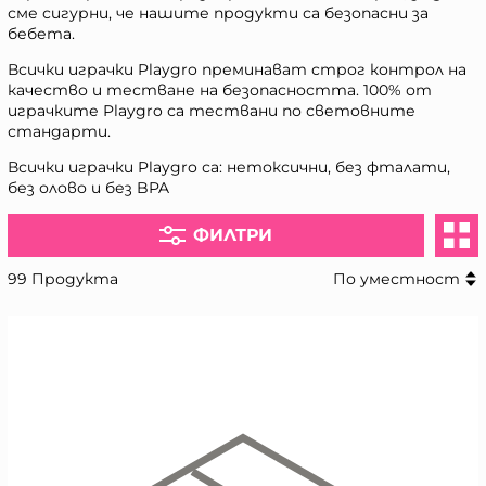
сме сигурни, че нашите продукти са безопасни за
бебета.
Всички играчки Playgro преминават строг контрол на
качество и тестване на безопасността. 100% от
играчките Playgro са тествани по световните
стандарти.
Всички играчки Playgro са: нетоксични, без фталати,
без олово и без BPA
ФИЛТРИ
99 Продукта
По уместност