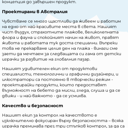
концепция до завършен продукт.
Проектирани в Австралия
Чувстваме се много щастливи да живеем и работим
на едно от най-красивите места в света. Нашият
чист въздух, страхотните плажове, великолепната
флора и фауна и спокойният начин на живот, правят
живота и работата тук доста специални. Въпреки
това не прекарваме целия ден на плажа - винаги сме
заети да мечтаем за следващата си гама от детски
играчки за развитие на глобалния пазар.
Нашият удивителен екип от продуктови
специалисти, технологични и графични дизайнери, и
илюстратори са постоянно в творчески режим -
проектирайки продукти, които предоставят
възможност на бебето да мисли, гледа, слуша и да се
движи - и най-важното - да се усмихва.
Качество и безопасност
Нашият екип за контрол на качеството е
изключително фокусиран върху безопасността – всяка
играчка преминава през три стъпков контрол, за да са