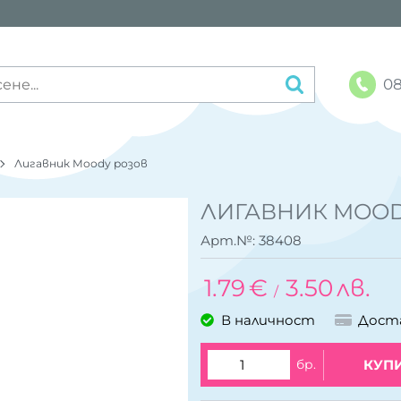
08
Лигавник Moody розов
ЛИГАВНИК MOOD
Арт.№:
38408
1.79
€
3.50
лв.
/
В наличност
Дост
бр.
КУП