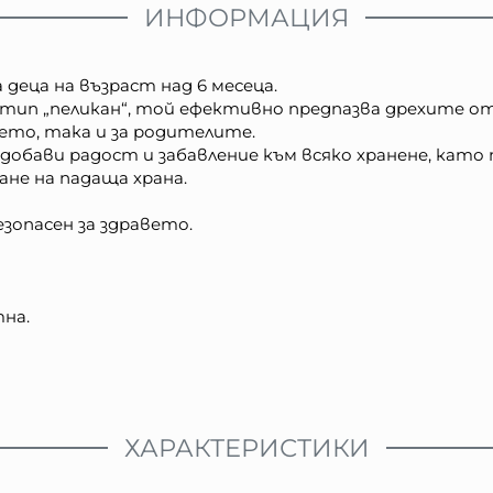
ИНФОРМАЦИЯ
 деца на възраст над 6 месеца.
 тип „пеликан“, той ефективно предпазва дрехите от
бето, така и за родителите.
обави радост и забавление към всяко хранене, като
ране на падаща храна.
зопасен за здравето.
тна.
ХАРАКТЕРИСТИКИ