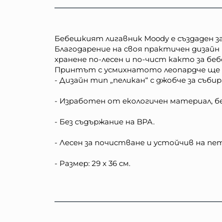
Бебешкият лигавник Moody е създаден за
Благодарение на своя практичен дизайн
хранене по-лесен и по-чист както за бе
Принтът с усмихнатото леопардче ще д
- Дизайн тип „пеликан“ с джобче за съби
- Изработен от екологичен материал, бе
- Без съдържание на BPA.
- Лесен за почистване и устойчив на пе
- Размер: 29 х 36 см.