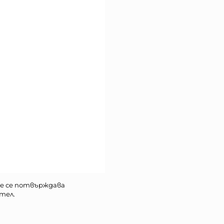
е се потвърждава
тел.