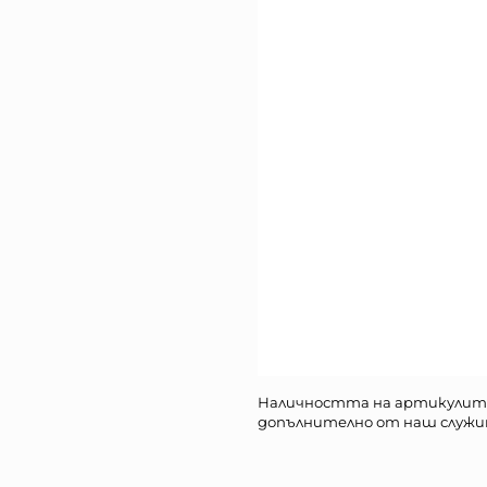
Наличността на артикулит
допълнително от наш служи