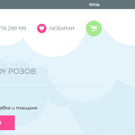
ВХОД
ЛЮБИМИ
76 299 199
Y РОЗОВ
авка и плащане
И