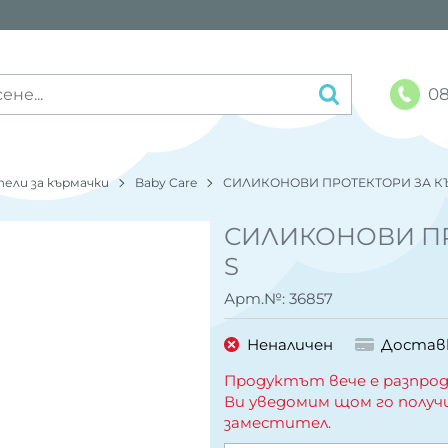
08
ели за кърмачки
Baby Care
СИЛИКОНОВИ ПРОТЕКТОРИ ЗА К
СИЛИКОНОВИ ПР
S
Арт.№:
36857
Неналичен
Достав
Продуктът вече е разпрод
Ви уведомим щом го получ
заместител.