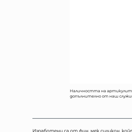
Наличността на артикулит
допълнително от наш служи
Изработени са от фин, мек силикон, кой