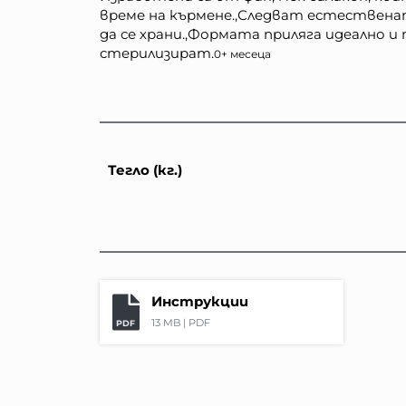
време на кърмене.,Следват естественат
да се храни.,Формата приляга идеално и
стерилизират.
0+ месеца
Тегло (кг.)
Инструкции
13 MB |
PDF
PDF