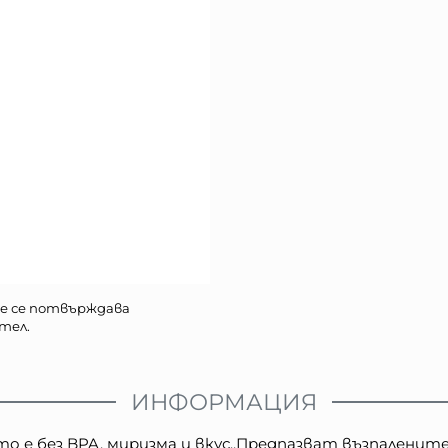
е се потвърждава
тел.
ИНФОРМАЦИЯ
то е без BPA, миризма и вкус.,Предпазват възпаленит