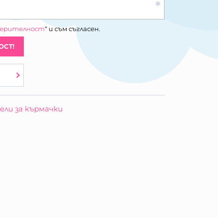
верителност
“ и съм съгласен.
ОСТ!
ли за кърмачки