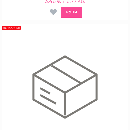
3.46
€
6.77
лв.
/
КУПИ
НЕНАЛИЧЕН